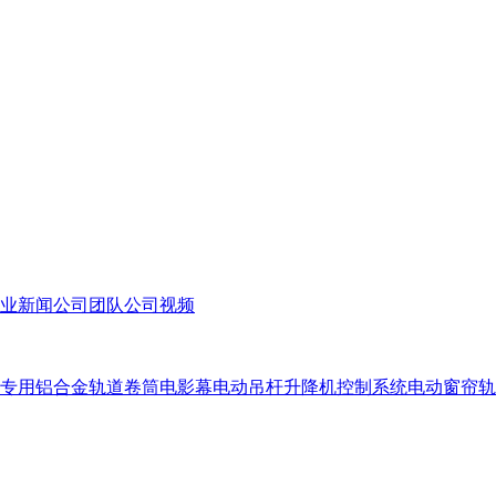
业新闻
公司团队
公司视频
专用铝合金轨道
卷筒电影幕
电动吊杆升降机控制系统
电动窗帘轨