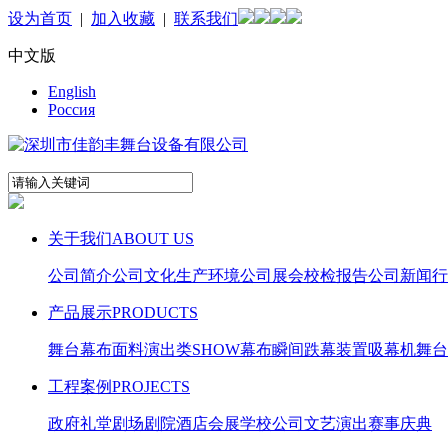
设为首页
|
加入收藏
|
联系我们
中文版
English
Pоссия
关于我们
ABOUT US
公司简介
公司文化
生产环境
公司展会
校检报告
公司新闻
行
产品展示
PRODUCTS
舞台幕布面料
演出类SHOW幕布
瞬间跌幕装置
吸幕机
舞台
工程案例
PROJECTS
政府礼堂
剧场剧院
酒店会展
学校公司
文艺演出
赛事庆典