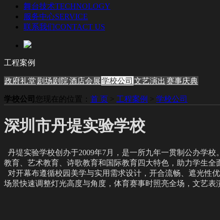
舞台技术
TECHNOLOGY
服务中心
SERVICE
联系我们
CONTACT US
工程案例
政府礼堂
剧场剧院
酒店会展
学校公司
文艺演出
赛事庆典
学校公司
您现在的位置：
首 页
>
工程案例
>
学校公司
深圳市丹堤实验学校
丹堤实验学校创办于2009年7月，是一所九年一贯制公办学
教育、艺术教育、诗歌教育和国际教育四大特色，助力学生全
对开幕布遵循校园美学与实用需求设计，开合流畅、遮光性优
场景快速调整灯光高度与角度，体育赛事时照亮全场，文艺表