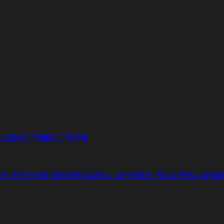
业新闻
公司团队
公司视频
专用铝合金轨道
卷筒电影幕
电动吊杆升降机控制系统
电动窗帘轨