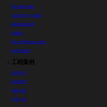
舞台幕布面料
演出类SHOW幕布
瞬间跌幕装置
吸幕机
舞台专用铝合金轨道
卷筒电影幕
工程案例
政府礼堂
剧场剧院
酒店会展
学校公司