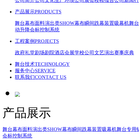
公司简介
公司文化
生产环境
公司展会
校检报告
公司新闻
行
产品展示
PRODUCTS
舞台幕布面料
演出类SHOW幕布
瞬间跌幕装置
吸幕机
舞台
动升降会标
控制系统
工程案例
PROJECTS
政府礼堂
剧场剧院
酒店会展
学校公司
文艺演出
赛事庆典
舞台技术
TECHNOLOGY
服务中心
SERVICE
联系我们
CONTACT US
产品展示
舞台幕布面料
演出类SHOW幕布
瞬间跌幕装置
吸幕机
舞台专用
会标
控制系统