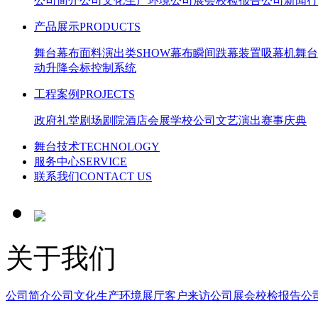
公司简介
公司文化
生产环境
公司展会
校检报告
公司新闻
行
产品展示
PRODUCTS
舞台幕布面料
演出类SHOW幕布
瞬间跌幕装置
吸幕机
舞台
动升降会标
控制系统
工程案例
PROJECTS
政府礼堂
剧场剧院
酒店会展
学校公司
文艺演出
赛事庆典
舞台技术
TECHNOLOGY
服务中心
SERVICE
联系我们
CONTACT US
关于我们
公司简介
公司文化
生产环境
展厅
客户来访
公司展会
校检报告
公