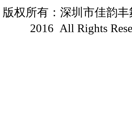
版权所有：深圳市佳韵丰舞台设
2016 All Rights Res