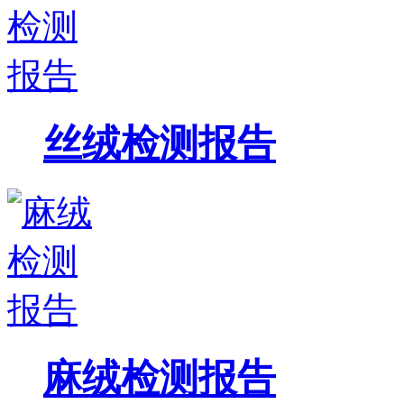
丝绒检测报告
麻绒检测报告