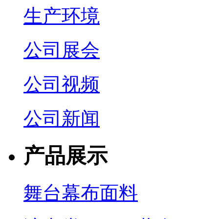
生产环境
公司展会
公司视频
公司新闻
产品展示
舞台幕布面料