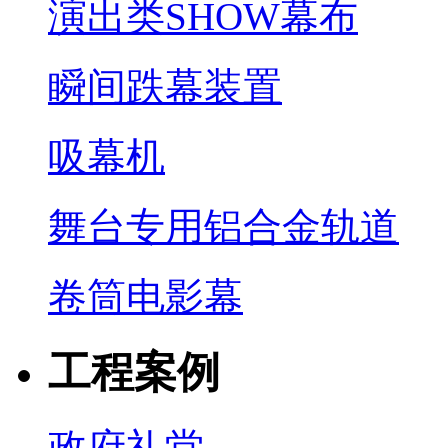
演出类SHOW幕布
瞬间跌幕装置
吸幕机
舞台专用铝合金轨道
卷筒电影幕
工程案例
政府礼堂