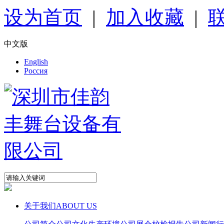
设为首页
|
加入收藏
|
中文版
English
Pоссия
关于我们
ABOUT US