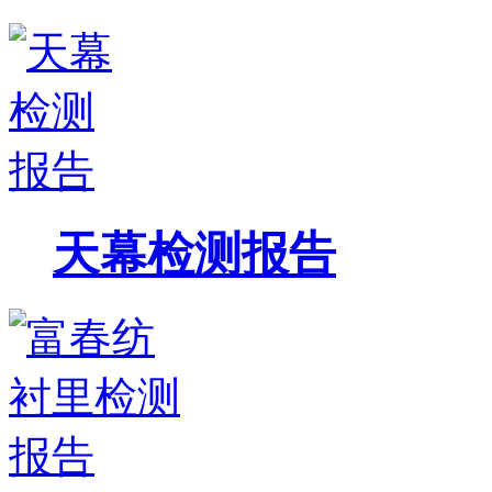
天幕检测报告